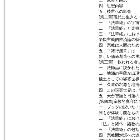
三 原典と翻訳
四 思想内容
五 後世への影響
[第二章]現代に生きる
一 『法華経』の宇宙
二 『法華経』と楽観
三 『法華経』におけ
楽観主義的救済論の特
四 宗教は人間のため
五 「諸行無常」は
新しい価値創造への里
[第三章]「救われる者
一 法師品に説かれた
二 地涌の菩薩が出現
穢土としての娑婆世界
三 久遠の釈尊と地涌
四 この現実世界は、
五 天台智顗と日蓮の
[第四章]宗教的寛容に
一 ブッダの説いた「
誰もが体験可能なもの
二 『法華経』におけ
「法」と諸仏・諸教の
三 『法華経』の包括
四 宗教間対話への道