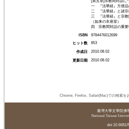
[第五章]宗教間対話に
一 『法華経』方便品
二 『法華経』と諸宗
三 『法華経』と宗教
（如来の衣座室）
四 宗教間対話の重要
ISBN
9784476012699
853
ヒット数
2010.08.02
作成日
2010.08.02
更新日期
Chrome, Firefox, Safari(
臺灣大學
文學院佛
National Taiwan Universi
doi:10.6681