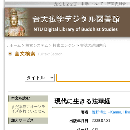
サイトマップ
．
本館について
．
諮問委員会
．
．
ホーム
>
検索システム
>
検索エンジン
>
書誌の詳細内容
本文を読む
現代に生きる法華経
まだ本館にオーソラ
イズされていません
著者
菅野博史 =Kanno, Hiro
加えサービス
2009.07.21
出版年月日
234
ページ