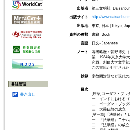
出版者
第三文明社=Daisanbunme
http://www.daisanbunm
出版サイト
出版地
東京, 日本 [Tokyo, Jap
資料の種類
書籍=Book
言語
日文=Japanese
ノート
著者略歴：菅野博史（
業．1984年東京大学
究員、創価大学文学部
この書籍が刊行された
抄録
宗教間対話など現代の
書誌管理
目次
[序章]ゴーダマ・ブッ
書き出し
一 インドにおけるゴ
二 ゴーダマ・ブッダ
三 大乗仏教の成立
[第一章]『法華経』と
一 『法華経』二十八
二 『法華経』の成立