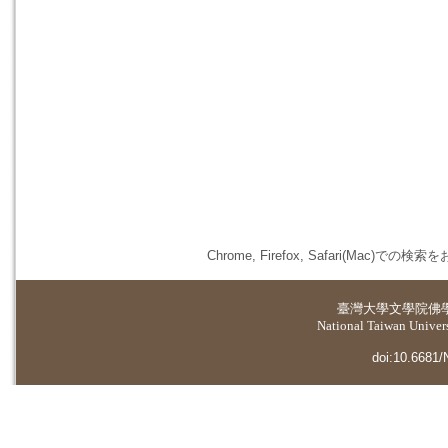
Chrome, Firefox, Safari(
臺灣大學
文學院佛
National Taiwan Universi
doi:10.6681