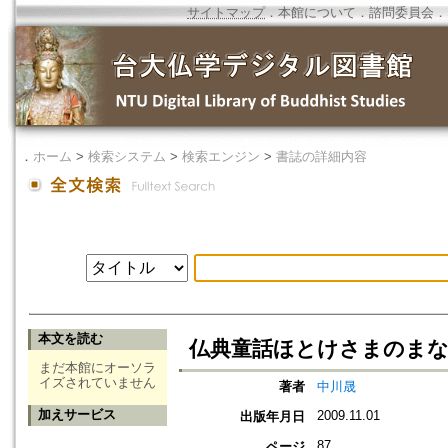
サイトマップ
．
本館について
．
諮問委員会
．
．
ホーム
>
検索システム
>
検索エンジン
>
書誌の詳細内容
本文を読む
仏典童話ほとけさまのま
まだ本館にオーソラ
イズされていません
著者
中川晟
加えサービス
2009.11.01
出版年月日
87
ページ