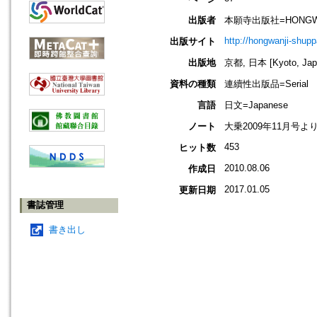
出版者
本願寺出版社=HONGWAN
http://hongwanji-shup
出版サイト
出版地
京都, 日本 [Kyoto, Jap
資料の種類
連續性出版品=Serial
言語
日文=Japanese
ノート
大乗2009年11月号よ
453
ヒット数
2010.08.06
作成日
2017.01.05
更新日期
書誌管理
書き出し