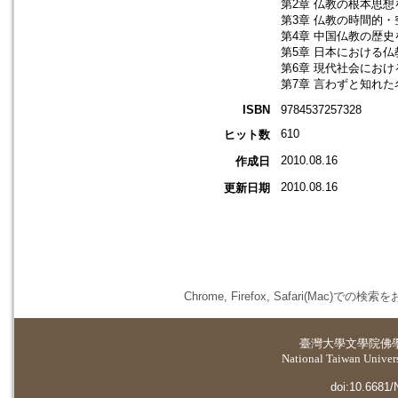
第2章 仏教の根本思想
第3章 仏教の時間的
第4章 中国仏教の歴史
第5章 日本における
第6章 現代社会にお
第7章 言わずと知れ
ISBN
9784537257328
610
ヒット数
2010.08.16
作成日
2010.08.16
更新日期
Chrome, Firefox, Safari(
臺灣大學
文學院佛
National Taiwan Universi
doi:10.6681