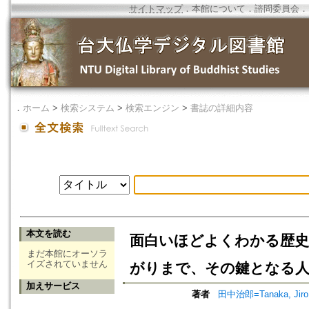
サイトマップ
．
本館について
．
諮問委員会
．
．
ホーム
>
検索システム
>
検索エンジン
>
書誌の詳細内容
本文を読む
面白いほどよくわかる歴史と
まだ本館にオーソラ
イズされていません
がりまで、その鍵となる人
加えサービス
著者
田中治郎=Tanaka, Jiro