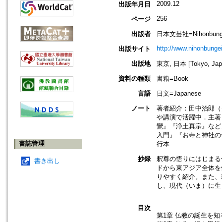
2009.12
出版年月日
256
ページ
出版者
日本文芸社=Nihonbunge
http://www.nihonbungei
出版サイト
出版地
東京, 日本 [Tokyo, Jap
資料の種類
書籍=Book
言語
日文=Japanese
ノート
著者紹介：田中治郎（
や講演で活躍中．主著
鸞』『浄土真宗』など
入門』『お寺と神社の
書誌管理
行本
抄録
釈尊の悟りにはじまる
書き出し
ドから東アジア全体を
りやすく紹介。また、
し、現代（いま）に生
目次
第1章 仏教の誕生を知