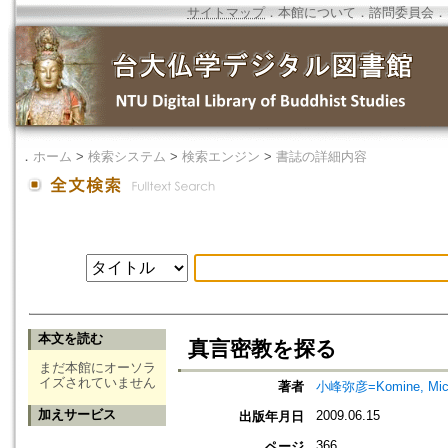
サイトマップ
．
本館について
．
諮問委員会
．
．
ホーム
>
検索システム
>
検索エンジン
>
書誌の詳細内容
本文を読む
真言密教を探る
まだ本館にオーソラ
イズされていません
著者
小峰弥彦=Komine, Mich
加えサービス
2009.06.15
出版年月日
366
ページ