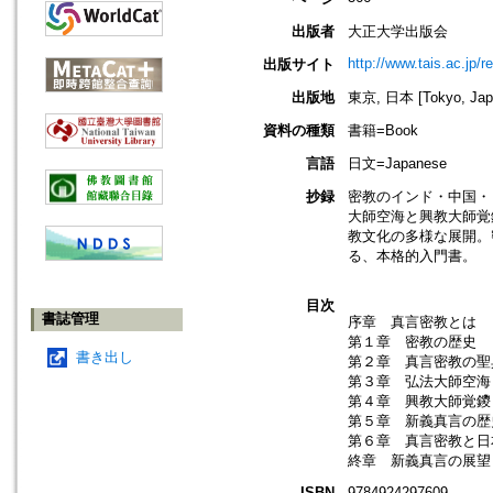
出版者
大正大学出版会
http://www.tais.ac.jp/
出版サイト
出版地
東京, 日本 [Tokyo, Jap
資料の種類
書籍=Book
言語
日文=Japanese
抄録
密教のインド・中国・
大師空海と興教大師覚
教文化の多様な展開。
る、本格的入門書。
目次
書誌管理
序章 真言密教とは
第１章 密教の歴史
書き出し
第２章 真言密教の聖
第３章 弘法大師空海
第４章 興教大師覚鑁
第５章 新義真言の歴
第６章 真言密教と日
終章 新義真言の展望
ISBN
9784924297609