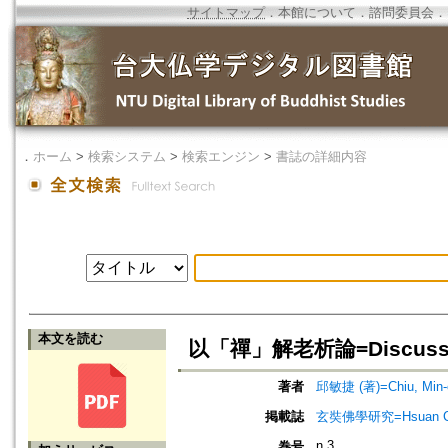
サイトマップ
．
本館について
．
諮問委員会
．
．
ホーム
>
検索システム
>
検索エンジン
>
書誌の詳細内容
本文を読む
以「禪」解老析論=Discussion o
著者
邱敏捷 (著)=Chiu, Min-c
掲載誌
玄奘佛學研究=Hsuan Chuan
n.3
巻号