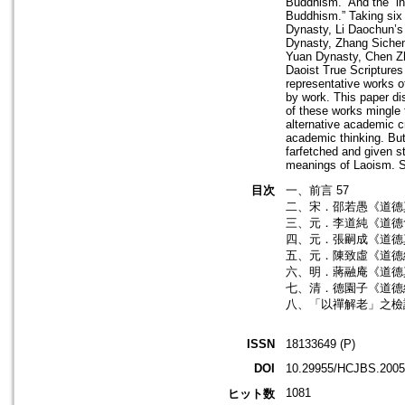
Buddhism.” And the “in
Buddhism.” Taking six 
Dynasty, Li Daochun’s 
Dynasty, Zhang Sichen
Yuan Dynasty, Chen Zh
Daoist True Scriptures
representative works of
by work. This paper di
of these works mingle 
alternative academic c
academic thinking. But 
farfetched and given st
meanings of Laoism. So
目次
一、前言 57
二、宋．邵若愚《道德真
三、元．李道純《道德會
四、元．張嗣成《道德真
五、元．陳致虛《道德經
六、明．蔣融庵《道德真
七、清．德園子《道德經
八、「以禪解老」之檢討
ISSN
18133649 (P)
DOI
10.29955/HCJBS.2005
1081
ヒット数