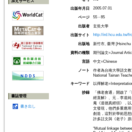
加えサービス
2005.07.01
出版年月日
55 - 85
ページ
出版者
玄奘大學
http://ird.hcu.edu.tw/f
出版サイト
出版地
新竹市, 臺灣 [Hsinchu sh
資料の種類
期刊論文=Journal Artic
言語
中文=Chinese
ノート
作者為台南大學語文教育系副教授=As
National Tainan Teach
キーワード
以禪解老=Interpretatio
抄録
「佛老會通」開啟了「
書誌管理
經直解》、元．李道純
庵《道德真經頌》，以
書き出し
文發現，他們多重應用
創造，這對於學術思想
許多註文與《老子》原
“Mutual linkage betwe