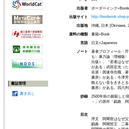
出版者
ボーダーインク=Border
http://borderink.shop-p
出版サイト
出版地
沖繩, 日本 [Okinawa, J
資料の種類
書籍=Book
言語
日文=Japanese
ノート
著者プロフィール：芹
も〉暴力論〈増補版〉
出版）、『若者はなぜ
がある；武田定光（た
谷派・因速寺住職．著
書房）がある；今津芳
観えない音をききとる
書誌管理
書房）がある。四六判
書き出し
抄録
2500年前の親殺し
－」の原作「戯曲 阿
目次
序文 阿闍世はなぜ父
戯曲 阿闍世王 二幕