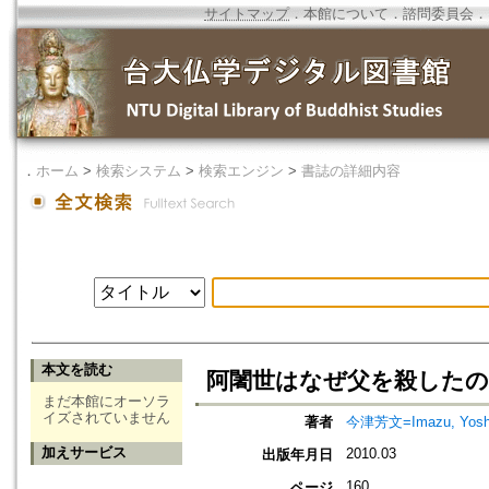
サイトマップ
．
本館について
．
諮問委員会
．
．
ホーム
>
検索システム
>
検索エンジン
>
書誌の詳細内容
本文を読む
阿闍世はなぜ父を殺したのか
まだ本館にオーソラ
イズされていません
著者
今津芳文=Imazu, Yoshi
加えサービス
2010.03
出版年月日
160
ページ