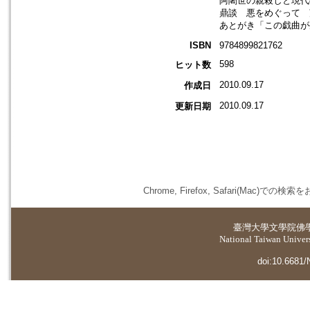
阿闍世の親殺しと現代
鼎談 悪をめぐって 
あとがき「この戯曲が
ISBN
9784899821762
598
ヒット数
2010.09.17
作成日
2010.09.17
更新日期
Chrome, Firefox, Safari(
臺灣大學
文學院佛
National Taiwan Universi
doi:10.6681