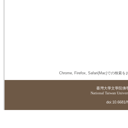
Chrome, Firefox, Safari(
臺灣大學
文學院佛
National Taiwan Universi
doi:10.6681