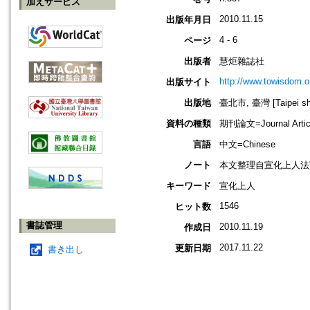
加えサービス
2010.11.15
出版年月日
4 - 6
ページ
出版者
慧炬雜誌社
http://www.towisdom.o
出版サイト
出版地
臺北市, 臺灣 [Taipei shi
資料の種類
期刊論文=Journal Artic
言語
中文=Chinese
ノート
本文整理自宣化上人法寶網(ht
キーワード
宣化上人
1546
ヒット数
書誌管理
2010.11.19
作成日
2017.11.22
更新日期
書き出し