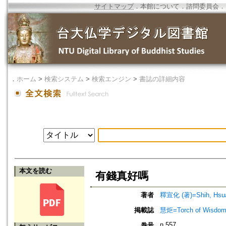
サイトマップ
．
本館について
．
諮問委員会
．
．
ホーム
>
検索システム
>
検索エンジン
>
書誌の詳細内容
本文を読む
有錢真好嗎
著者
釋宣化 (著)=Shih, Hsuan
掲載誌
慧炬=Torch of Wisdom
n.557
巻号