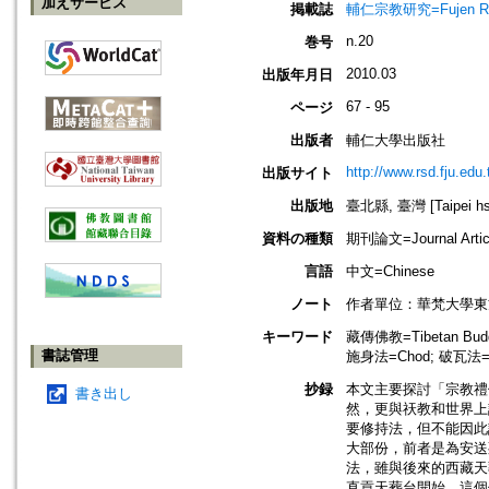
加えサービス
掲載誌
輔仁宗教研究=Fujen Reli
n.20
巻号
2010.03
出版年月日
67 - 95
ページ
出版者
輔仁大學出版社
http://www.rsd.fju.edu.
出版サイト
出版地
臺北縣, 臺灣 [Taipei hsi
資料の種類
期刊論文=Journal Artic
言語
中文=Chinese
ノート
作者單位：華梵大學東
キーワード
藏傳佛教=Tibetan Budd
書誌管理
施身法=Chod; 破瓦法=
抄録
本文主要探討「宗教禮
書き出し
然，更與祆教和世界上
要修持法，但不能因此
大部份，前者是為安送
法，雖與後來的西藏天
直貢天葬台開始。這個