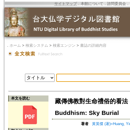
サイトマップ
．
本館について
．
諮問委員会
．
．
ホーム
>
検索システム
>
検索エンジン
>
書誌の詳細内容
本文を読む
藏傳佛教對生命禮俗的看法 -- 以天葬
Buddhism: Sky Burial
著者
黃英傑 (著)=Huang, Ying