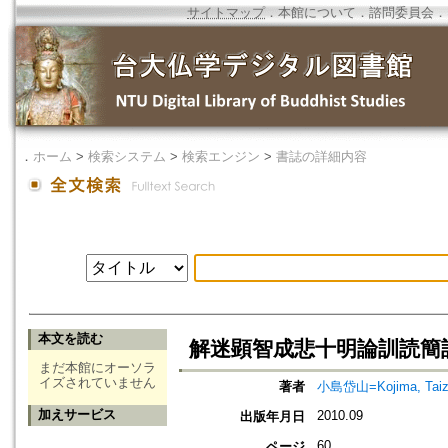
サイトマップ
．
本館について
．
諮問委員会
．
．
ホーム
>
検索システム
>
検索エンジン
>
書誌の詳細内容
本文を読む
解迷顕智成悲十明論訓読簡註
まだ本館にオーソラ
イズされていません
著者
小島岱山=Kojima, Taiz
加えサービス
2010.09
出版年月日
60
ページ