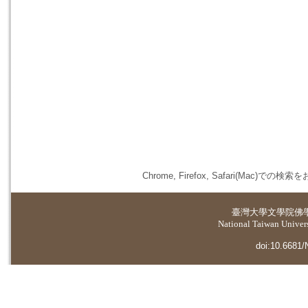
Chrome, Firefox, Safari(
臺灣大學
文學院佛
National Taiwan Universi
doi:10.6681