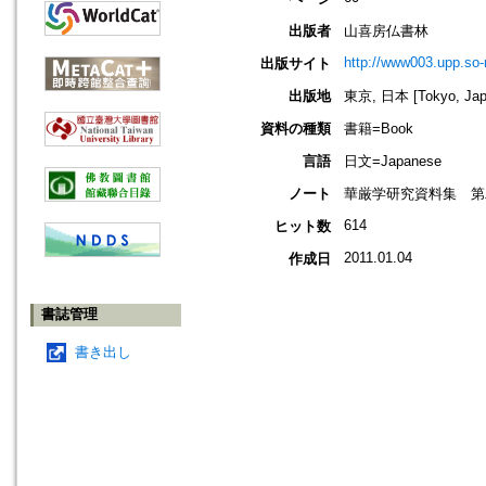
出版者
山喜房仏書林
http://www003.upp.so-n
出版サイト
出版地
東京, 日本 [Tokyo, Jap
資料の種類
書籍=Book
言語
日文=Japanese
ノート
華厳学研究資料集 第
614
ヒット数
2011.01.04
作成日
書誌管理
書き出し