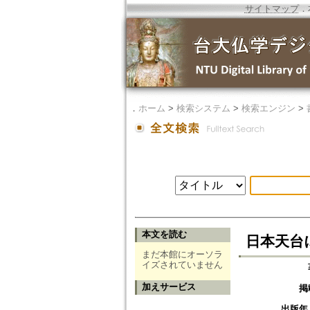
サイトマップ
．
．
ホーム
>
検索システム
>
検索エンジン
>
本文を読む
日本天台
まだ本館にオーソラ
イズされていません
加えサービス
掲
出版年