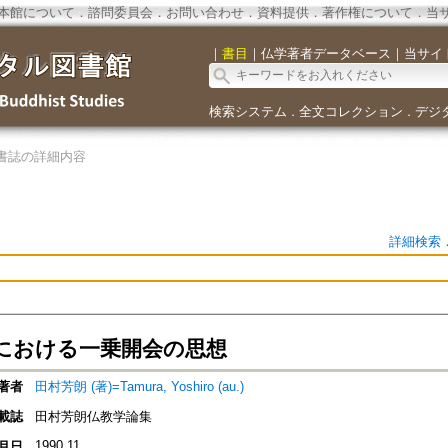
本館について
．
諮問委員会
．
お問い合わせ
．
資料提供
．
著作権について
．
当
｜
書目
｜
仏学著者データベース
｜
当サイ
検索システム
全文コレクション
デジ
．
．
書誌の詳細内容
詳細検索
における一乗開会の思想
著者
田村芳朗 (著)=Tamura, Yoshiro (au.)
載誌
田村芳朗仏教学論集
1990.11
月日