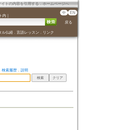
サイトの内容を引用する
．
ホームページへ
中
EN
ト内
｜
戻る
タル仏経
言語レッスン
リンク
．
．
．
検索履歴
．
説明