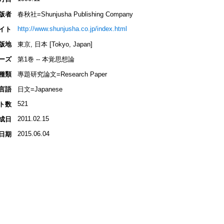
版者
春秋社=Shunjusha Publishing Company
http://www.shunjusha.co.jp/index.html
イト
版地
東京, 日本 [Tokyo, Japan]
ーズ
第1巻 -- 本覚思想論
種類
專題研究論文=Research Paper
言語
日文=Japanese
521
ト数
2011.02.15
成日
2015.06.04
日期