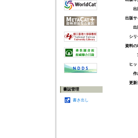
出
出版サ
出
シリ
資料の
ヒッ
作
更新
書誌管理
書き出し