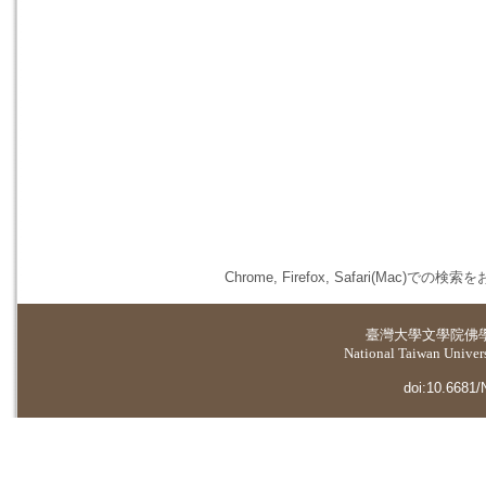
Chrome, Firefox, Safari(
臺灣大學
文學院佛
National Taiwan Universi
doi:10.6681