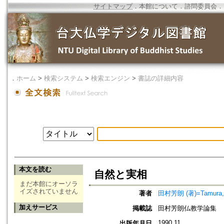
サイトマップ
．
本館について
．
諮問委員会
．
．
ホーム
>
検索システム
>
検索エンジン
>
書誌の詳細内容
本文を読む
自然と実相
まだ本館にオーソラ
イズされていません
著者
田村芳朗 (著)=Tamura, Y
加えサービス
掲載誌
田村芳朗仏教学論集
1990.11
出版年月日