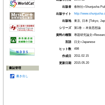
出版者
春秋社=Shunjusha Publ
http://www.shunjusha.c
出版サイト
出版地
東京, 日本 [Tokyo, Jap
シリーズ
第1巻 -- 本覚思想論
資料の種類
專題研究論文=Research
言語
日文=Japanese
498
ヒット数
2011.02.15
作成日
2015.05.20
更新日期
書誌管理
書き出し