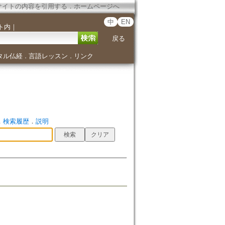
サイトの内容を引用する
．
ホームページへ
中
EN
ト内
｜
戻る
タル仏経
言語レッスン
リンク
．
．
．
検索履歴
．
説明