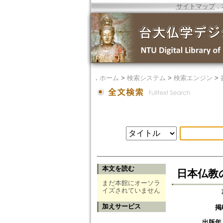
サイトマップ
．
．
ホーム
>
検索システム
>
検索エンジン
>
本文を読む
日本仏教の
まだ本館にオーソラ
イズされていません
加えサービス
掲
出版年