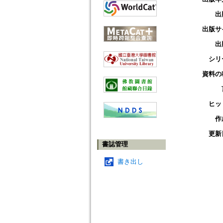
出
出版サ
出
シリ
資料の
ヒッ
作
更新
書誌管理
書き出し