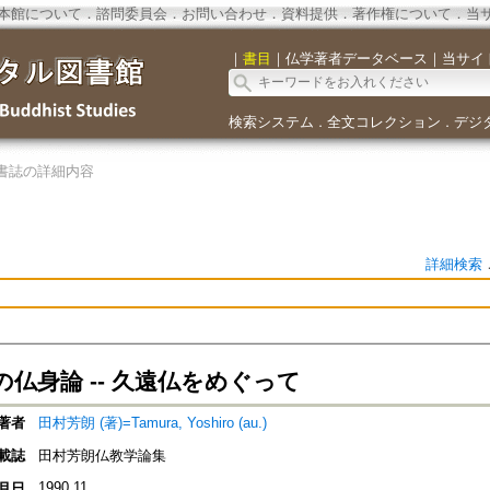
本館について
．
諮問委員会
．
お問い合わせ
．
資料提供
．
著作権について
．
当
｜
書目
｜
仏学著者データベース
｜
当サイ
検索システム
全文コレクション
デジ
．
．
書誌の詳細内容
詳細検索
仏身論 -- 久遠仏をめぐって
著者
田村芳朗 (著)=Tamura, Yoshiro (au.)
載誌
田村芳朗仏教学論集
1990.11
月日