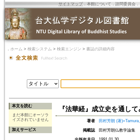
サイトマップ
．
本館について
．
諮問委員会
．
．
ホーム
>
検索システム
>
検索エンジン
>
書誌の詳細内容
本文を読む
『法華経』成立史を通して
まだ本館にオーソラ
イズされていません
著者
田村芳朗 (著)=Tamura, Y
加えサービス
掲載誌
田村芳朗仏教学論集
1991.01.30
出版年月日