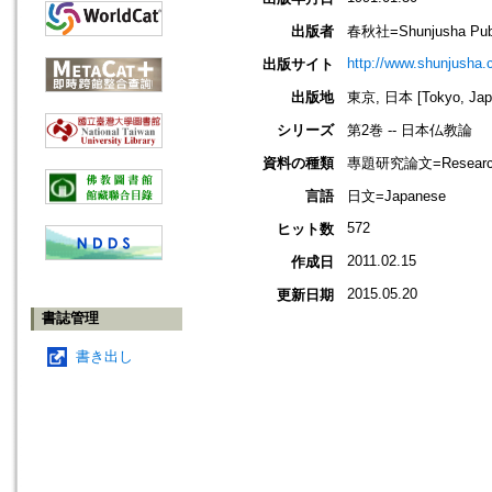
出版者
春秋社=Shunjusha Publ
http://www.shunjusha.c
出版サイト
出版地
東京, 日本 [Tokyo, Jap
シリーズ
第2巻 -- 日本仏教論
資料の種類
專題研究論文=Research
言語
日文=Japanese
572
ヒット数
2011.02.15
作成日
2015.05.20
更新日期
書誌管理
書き出し