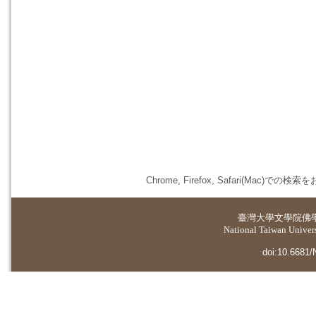
Chrome, Firefox, Safari(
臺灣大學
文學院佛
National Taiwan Universi
doi:10.6681