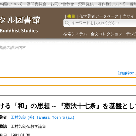
本館について
．
諮問委員会
．
お問い合わせ
．
資料提供
．
著作権について
．
当
｜
書目
｜
仏学著者データベース
｜
当サイ
検索システム
全文コレクション
デジ
．
．
書誌の詳細内容
詳細検索
ける「和」の思想 -- 『憲法十七条』を基盤とし
著者
田村芳朗 (著)=Tamura, Yoshiro (au.)
載誌
田村芳朗仏教学論集
1991.01.30
月日