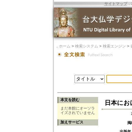
サイトマップ
．
．
ホーム
>
検索システム
>
検索エンジン
>
本文を読む
日本にお
まだ本館にオーソラ
イズされていません
加えサービス
掲
出版年