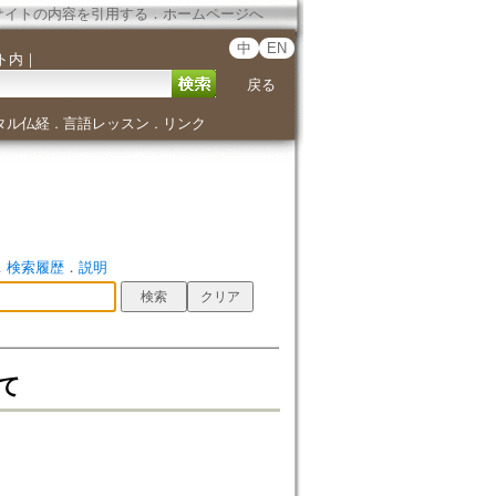
サイトの内容を引用する
．
ホームページへ
中
EN
ト内
｜
戻る
タル仏経
言語レッスン
リンク
．
．
．
検索履歴
．
説明
て