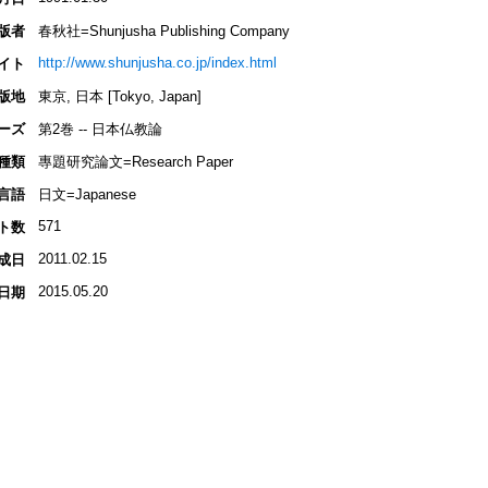
版者
春秋社=Shunjusha Publishing Company
http://www.shunjusha.co.jp/index.html
イト
版地
東京, 日本 [Tokyo, Japan]
ーズ
第2巻 -- 日本仏教論
種類
專題研究論文=Research Paper
言語
日文=Japanese
571
ト数
2011.02.15
成日
2015.05.20
日期