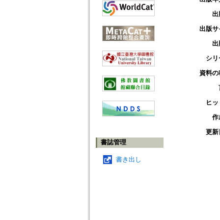
出
出版サ
出
シリ
資料の
ヒッ
作
更新
書誌管理
書き出し