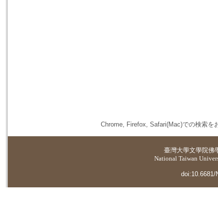
Chrome, Firefox, Safari(
臺灣大學
文學院佛
National Taiwan Universi
doi:10.6681