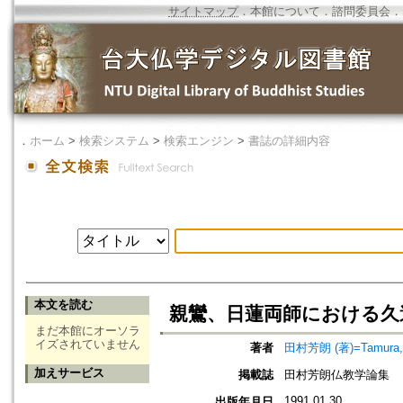
サイトマップ
．
本館について
．
諮問委員会
．
．
ホーム
>
検索システム
>
検索エンジン
>
書誌の詳細内容
本文を読む
親鸞、日蓮両師における久
まだ本館にオーソラ
イズされていません
著者
田村芳朗 (著)=Tamura, Y
加えサービス
掲載誌
田村芳朗仏教学論集
1991.01.30
出版年月日