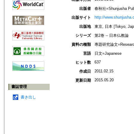
出版者
春秋社=Shunjusha Publ
http://www.shunjusha.c
出版サイト
出版地
東京, 日本 [Tokyo, Jap
シリーズ
第2巻 -- 日本仏教論
資料の種類
專題研究論文=Research
言語
日文=Japanese
637
ヒット数
2011.02.15
作成日
2015.05.20
更新日期
書誌管理
書き出し