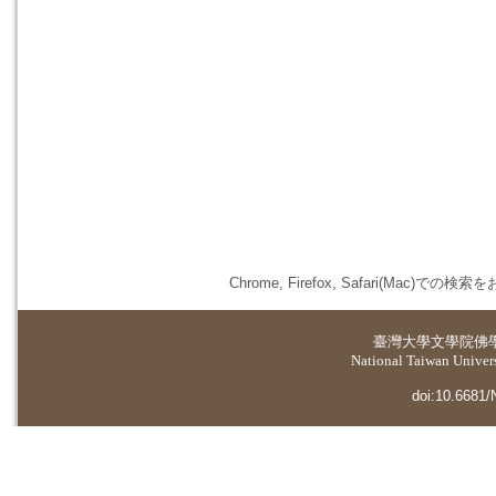
Chrome, Firefox, Safari(
臺灣大學
文學院佛
National Taiwan Universi
doi:10.6681