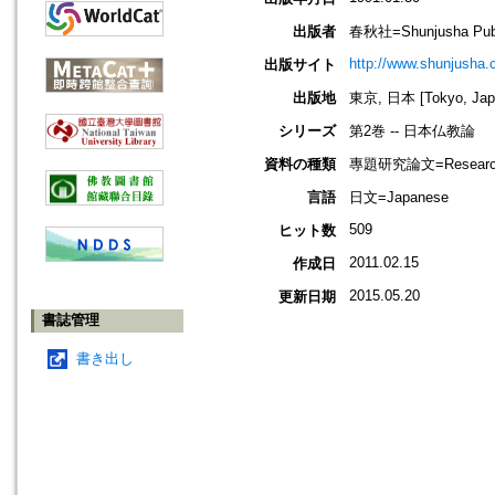
出版者
春秋社=Shunjusha Publ
http://www.shunjusha.c
出版サイト
出版地
東京, 日本 [Tokyo, Jap
シリーズ
第2巻 -- 日本仏教論
資料の種類
專題研究論文=Research
言語
日文=Japanese
509
ヒット数
2011.02.15
作成日
2015.05.20
更新日期
書誌管理
書き出し