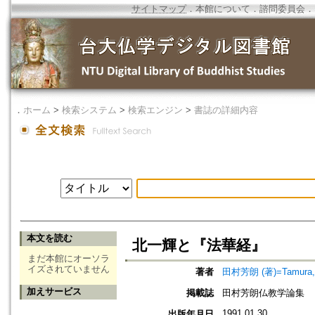
サイトマップ
．
本館について
．
諮問委員会
．
．
ホーム
>
検索システム
>
検索エンジン
>
書誌の詳細内容
本文を読む
北一輝と『法華経』
まだ本館にオーソラ
イズされていません
著者
田村芳朗 (著)=Tamura, Y
加えサービス
掲載誌
田村芳朗仏教学論集
1991.01.30
出版年月日