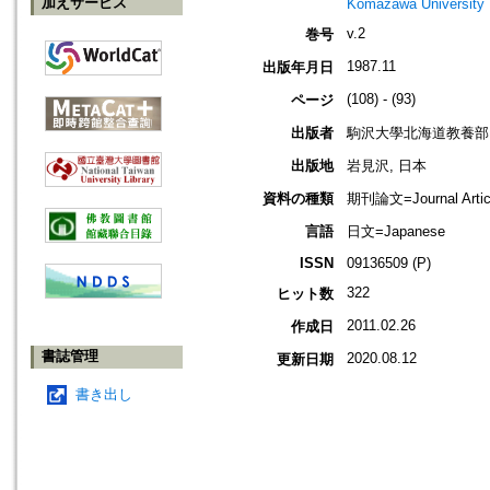
加えサービス
Komazawa University
v.2
巻号
1987.11
出版年月日
(108) - (93)
ページ
出版者
駒沢大學北海道教養部
出版地
岩見沢, 日本
資料の種類
期刊論文=Journal Artic
言語
日文=Japanese
ISSN
09136509 (P)
322
ヒット数
2011.02.26
作成日
書誌管理
2020.08.12
更新日期
書き出し