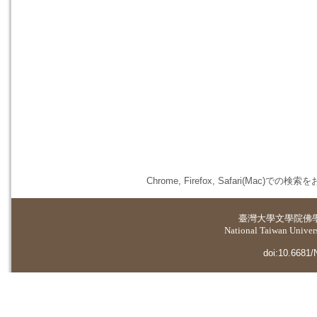
Chrome, Firefox, Safari(
臺灣大學
文學院佛
National Taiwan Universi
doi:10.6681