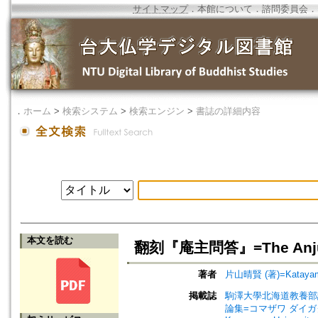
サイトマップ
．
本館について
．
諮問委員会
．
．
ホーム
>
検索システム
>
検索エンジン
>
書誌の詳細内容
本文を読む
翻刻『庵主問答』=The Anju
著者
片山晴賢 (著)=Katayama,
掲載誌
駒澤大學北海道教養部論集=Ho
論集=コマザワ ダイガク ホッ