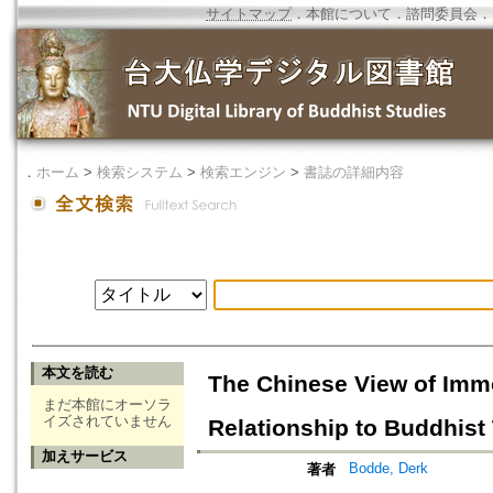
サイトマップ
．
本館について
．
諮問委員会
．
．
ホーム
>
検索システム
>
検索エンジン
>
書誌の詳細内容
本文を読む
The Chinese View of Immor
まだ本館にオーソラ
イズされていません
Relationship to Buddhist
加えサービス
Bodde, Derk
著者