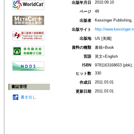
2010.09.10
出版年月日
48
ページ
Kessinger Publishing,
出版者
http://www.kessinger.n
出版サイト
出版地
US [美國]
資料の種類
書籍=Book
言語
英文=English
ISBN
9781163168653 (pbk);
330
ヒット数
2011.03.01
作成日
書誌管理
2011.03.01
更新日期
書き出し