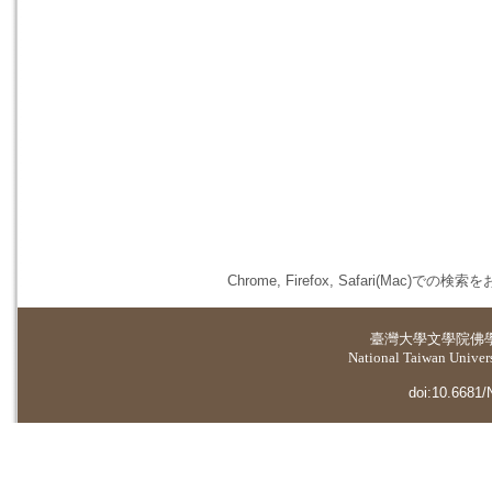
Chrome, Firefox, Safari(
臺灣大學
文學院佛
National Taiwan Universi
doi:10.6681