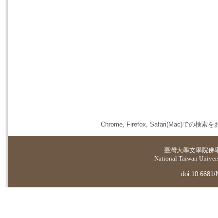
Chrome, Firefox, Safari(
臺灣大學
文學院佛
National Taiwan Universi
doi:10.6681