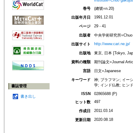
Institute=Chūō gakuju
巻号
(總號=n.20)
1991.12.01
出版年月日
29 - 41
ページ
出版者
中央学術研究所=Chuo Acad
http://www.cari.ne.jp/
出版サイト
出版地
東京, 日本 [Tokyo, Jap
資料の種類
期刊論文=Journal Artic
言語
日文=Japanese
キーワード
神; ブラフマン; イー
学; インド仏教; ヒン
書誌管理
ISSN
02865688 (P)
書き出し
497
ヒット数
2011.03.14
作成日
2020.08.18
更新日期