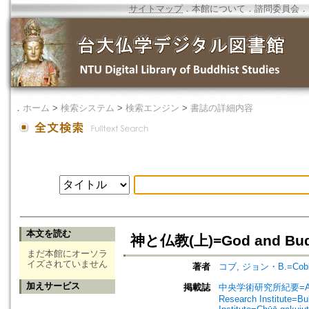
サイトマップ
．
本館について
．
諮問委員会
．
．
ホーム
>
検索システム
>
検索エンジン
>
書誌の詳細内容
本文を読む
神と仏教(上)=God and Bud
まだ本館にオーソラ
イズされていません
著者
コブ, ジョン・B.=Cobb,
加えサービス
掲載誌
中央学術研究所紀要=Annual r
Research Institute=Bu