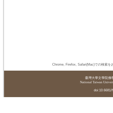
Chrome, Firefox, Safari(
臺灣大學
文學院佛
National Taiwan Universi
doi:10.6681