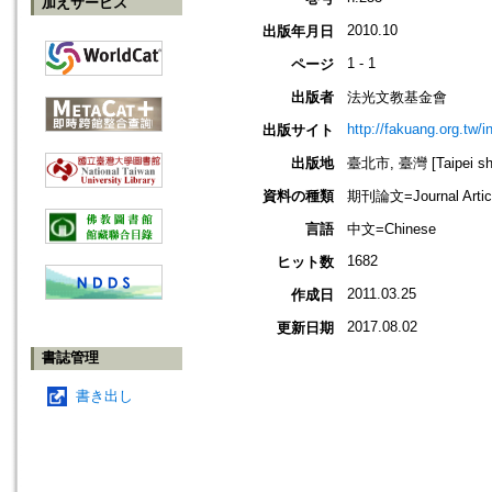
加えサービス
2010.10
出版年月日
1 - 1
ページ
出版者
法光文教基金會
http://fakuang.org.tw/
出版サイト
出版地
臺北市, 臺灣 [Taipei shi
資料の種類
期刊論文=Journal Artic
言語
中文=Chinese
1682
ヒット数
2011.03.25
作成日
2017.08.02
更新日期
書誌管理
書き出し