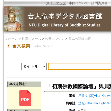
サイトマップ
．
本館について
．
諮問委員会
．
．
ホーム
>
検索システム
>
検索エンジン
>
書誌の詳細内容
本文を読む
「初期佛教國際論壇」與貝
著者
呂凱文 (著)=Lu, Kai-wen
掲載誌
法光=Dharma Light Mo
n.253
巻号