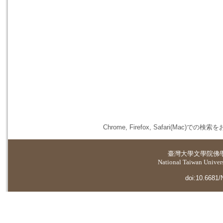
Chrome, Firefox, Safari(
臺灣大學
文學院佛
National Taiwan Universi
doi:10.6681