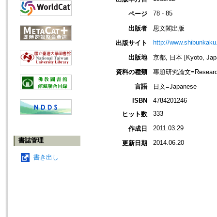
78 - 85
ページ
出版者
思文閣出版
http://www.shibunkaku.
出版サイト
出版地
京都, 日本 [Kyoto, Jap
資料の種類
專題研究論文=Research
言語
日文=Japanese
ISBN
4784201246
333
ヒット数
2011.03.29
作成日
書誌管理
2014.06.20
更新日期
書き出し