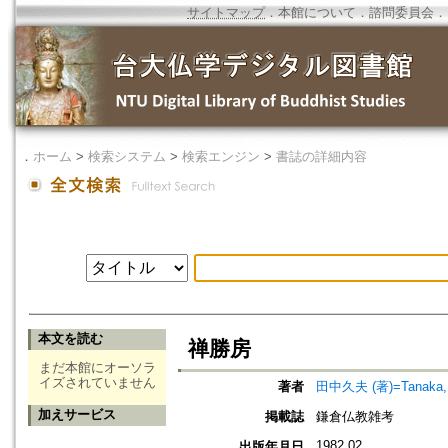
サイトマップ
．
本館について
．
諮問委員会
．
．
ホーム
>
検索システム
>
検索エンジン
>
書誌の詳細内容
本文を読む
禅勝房
まだ本館にオーソラ
イズされていません
著者
田中久夫 (著)=Tanaka, H
加えサービス
掲載誌
鎌倉仏教雑考
1982.02
出版年月日