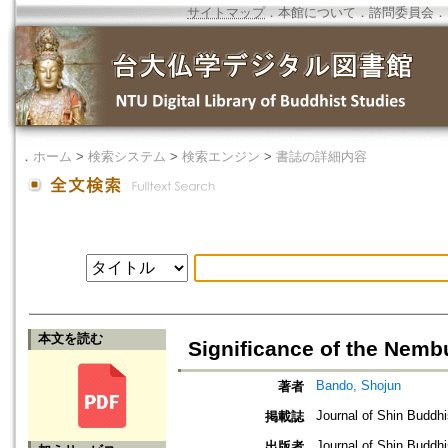
サイトマップ
．
本館について
．
諮問委員会
．
．
ホーム
>
検索システム
>
検索エンジン
>
書誌の詳細内容
本文を読む
Significance of the Nemb
Bando, Shojun
著者
Journal of Shin Buddh
掲載誌
Journal of Shin Buddh
出版者