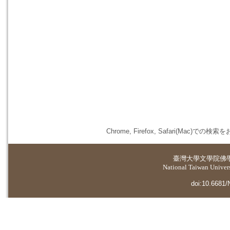
Chrome, Firefox, Safari(
臺灣大學
文學院佛
National Taiwan Universi
doi:10.6681