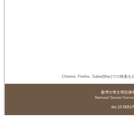
Chrome, Firefox, Safari(
臺灣大學
文學院佛
National Taiwan Universi
doi:10.6681