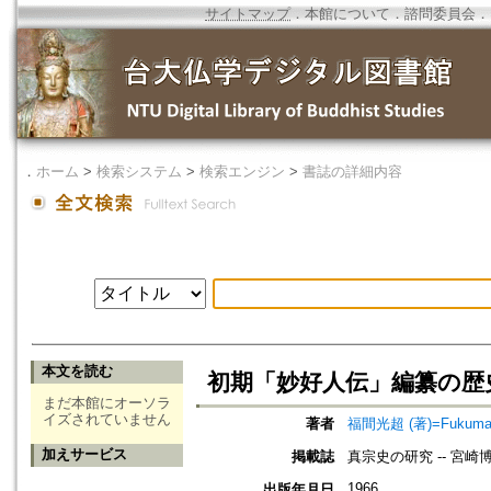
サイトマップ
．
本館について
．
諮問委員会
．
．
ホーム
>
検索システム
>
検索エンジン
>
書誌の詳細内容
本文を読む
初期「妙好人伝」編纂の歴
まだ本館にオーソラ
イズされていません
著者
福間光超 (著)=Fukuma, 
加えサービス
掲載誌
真宗史の研究 -- 宮
1966
出版年月日