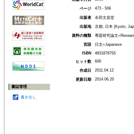
473 - 506
ページ
出版者
永田文昌堂
出版地
京都, 日本 [Kyoto, Jap
資料の種類
專題研究論文=Research
言語
日文=Japanese
ISBN
4831878755
600
ヒット数
2011.04.12
作成日
2014.06.20
更新日期
書誌管理
書き出し