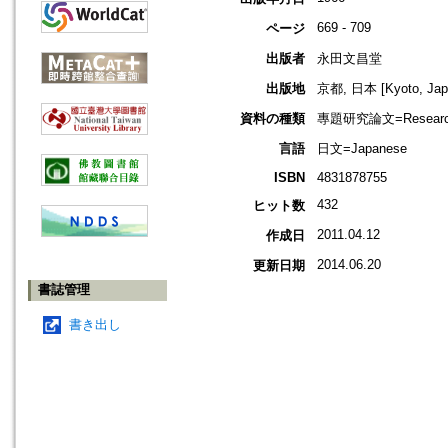
669 - 709
ページ
出版者
永田文昌堂
出版地
京都, 日本 [Kyoto, Jap
資料の種類
專題研究論文=Research
言語
日文=Japanese
ISBN
4831878755
432
ヒット数
2011.04.12
作成日
2014.06.20
更新日期
書誌管理
書き出し