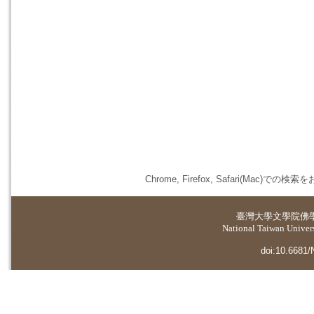
Chrome, Firefox, Safari(
臺灣大學
文學院佛
National Taiwan Universi
doi:10.6681