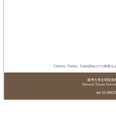
Chrome, Firefox, Safari(
臺灣大學
文學院佛
National Taiwan Universi
doi:10.6681