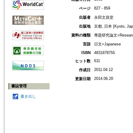
827 - 859
ページ
出版者
永田文昌堂
出版地
京都, 日本 [Kyoto, Jap
資料の種類
專題研究論文=Research
言語
日文=Japanese
ISBN
4831878755
611
ヒット数
2011.04.12
作成日
2014.06.20
更新日期
書誌管理
書き出し