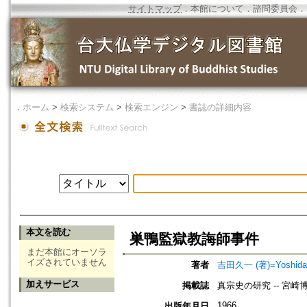
サイトマップ
．
本館について
．
諮問委員会
．
．
ホーム
>
検索システム
>
検索エンジン
>
書誌の詳細内容
本文を読む
巣鴨監獄教誨師事件
まだ本館にオーソラ
イズされていません
著者
吉田久一 (著)=Yoshida, K
加えサービス
掲載誌
真宗史の研究 -- 宮
1966
出版年月日