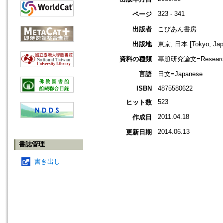
323 - 341
ページ
出版者
こびあん書房
出版地
東京, 日本 [Tokyo, Jap
資料の種類
專題研究論文=Research
言語
日文=Japanese
ISBN
4875580622
523
ヒット数
2011.04.18
作成日
2014.06.13
更新日期
書誌管理
書き出し