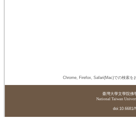
Chrome, Firefox, Safari(
臺灣大學
文學院佛
National Taiwan Universi
doi:10.6681