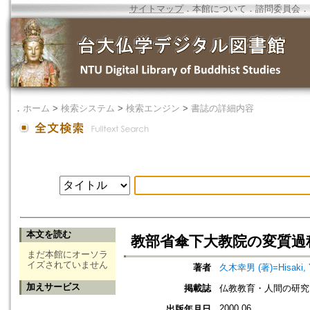
サイトマップ
．
本館について
．
諮問委員会
．
．
ホーム
>
検索システム
>
検索エンジン
>
書誌の詳細内容
本文を読む
教部省傘下大教院の変質過
まだ本館にオーソラ
イズされていません
著者
久木幸男 (著)=Hisaki, Yu
加えサービス
掲載誌
仏教教育・人間の研究 
2000.06
出版年月日