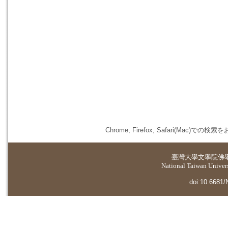
Chrome, Firefox, Safari(
臺灣大學
文學院佛
National Taiwan Universi
doi:10.6681