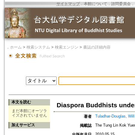
サイトマップ
．
本館について
．
諮問委員会
．
．
ホーム
>
検索システム
>
検索エンジン
>
書誌の詳細内容
本文を読む
Diaspora Buddhists under
まだ本館にオーソラ
イズされていません
Tuladhar-Douglas, Will
著者
加えサービス
The Tung Lin Kok Yuen
掲載誌
2010.05.15
出版年月日