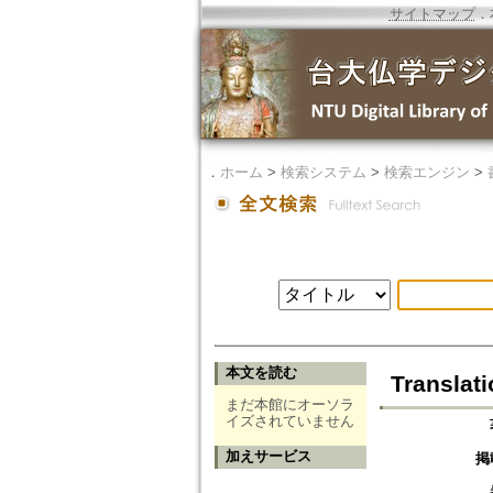
サイトマップ
．
．
ホーム
>
検索システム
>
検索エンジン
>
本文を読む
Translat
まだ本館にオーソラ
イズされていません
加えサービス
掲