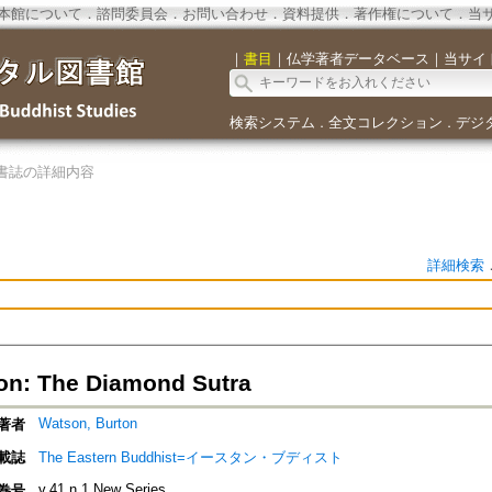
本館について
．
諮問委員会
．
お問い合わせ
．
資料提供
．
著作権について
．
当
｜
書目
｜
仏学著者データベース
｜
当サイ
検索システム
全文コレクション
デジ
．
．
書誌の詳細内容
詳細検索
ion: The Diamond Sutra
Watson, Burton
著者
載誌
The Eastern Buddhist=イースタン・ブディスト
v.41 n.1 New Series
巻号