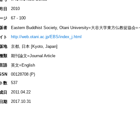
2010
月日
67 - 100
ージ
版者
Eastern Buddhist Society, Otani University=大谷大学東方
http://web.otani.ac.jp/EBS/index_j.html
イト
版地
京都, 日本 [Kyoto, Japan]
種類
期刊論文=Journal Article
言語
英文=English
SSN
00128708 (P)
537
ト数
2011.04.22
成日
2017.10.31
日期