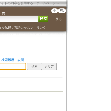
サイトの内容を引用する
．
ホームページへ
中
EN
ト内
｜
戻る
タル仏経
言語レッスン
リンク
．
．
．
検索履歴
．
説明