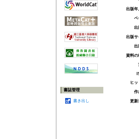
出版年
ペ
出
出版サ
出
資料の
I
ヒッ
書誌管理
作
書き出し
更新