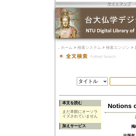
サイトマップ
．
．
ホーム
>
検索システム
>
検索エンジン
>
本文を読む
Notions 
まだ本館にオーソラ
イズされていません
加えサービス
掲
出版年