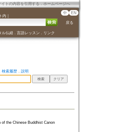
サイトの内容を引用する
．
ホームページへ
中
EN
ト内
｜
戻る
タル仏経
言語レッスン
リンク
．
．
．
検索履歴
．
説明
n of the Chinese Buddhist Canon