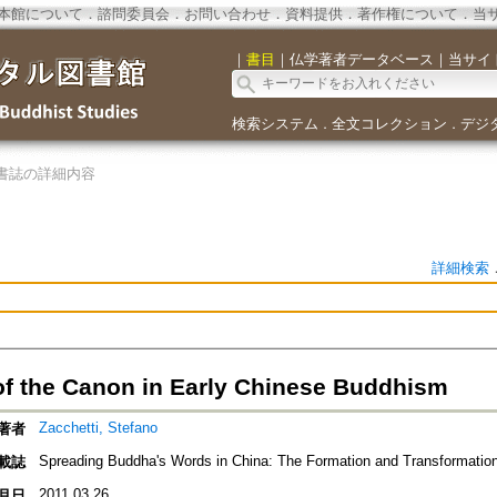
本館について
．
諮問委員会
．
お問い合わせ
．
資料提供
．
著作権について
．
当
｜
書目
｜
仏学著者データベース
｜
当サイ
検索システム
全文コレクション
デジ
．
．
書誌の詳細内容
詳細検索
of the Canon in Early Chinese Buddhism
Zacchetti, Stefano
著者
Spreading Buddha's Words in China: The Formation and Transformatio
載誌
2011.03.26
月日