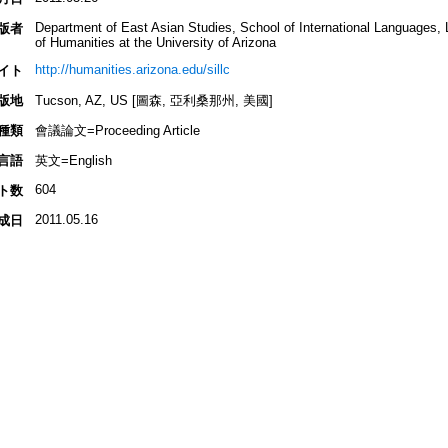
Department of East Asian Studies, School of International Languages, L
版者
of Humanities at the University of Arizona
http://humanities.arizona.edu/sillc
イト
版地
Tucson, AZ, US [圖森, 亞利桑那州, 美國]
種類
會議論文=Proceeding Article
言語
英文=English
604
ト数
2011.05.16
成日