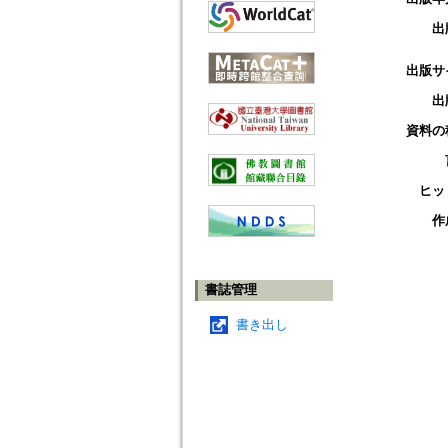
出
出版サ
出
資料の
ヒッ
作
書誌管理
書き出し