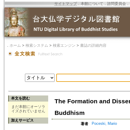
サイトマップ
．
本館について
．
諮問委員会
．
．
ホーム
>
検索システム
>
検索エンジン
>
書誌の詳細内容
本文を読む
The Formation and Disse
まだ本館にオーソラ
イズされていません
Buddhism
加えサービス
Poceski, Mario
著者