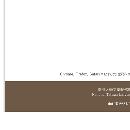
Chrome, Firefox, Safari(
臺灣大學
文學院佛
National Taiwan Universi
doi:10.6681