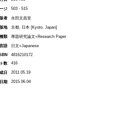
503 - 515
ージ
版者
永田文昌堂
版地
京都, 日本 [Kyoto, Japan]
種類
專題研究論文=Research Paper
言語
日文=Japanese
ISBN
4816210172
416
ト数
2011.05.19
成日
2015.06.04
日期