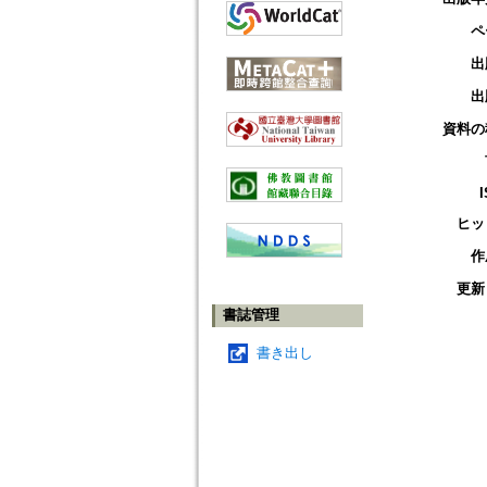
ペ
出
出
資料の
ヒッ
作
更新
書誌管理
書き出し