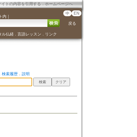
サイトの内容を引用する
．
ホームページへ
中
EN
ト内
｜
戻る
タル仏経
言語レッスン
リンク
．
．
．
検索履歴
．
説明