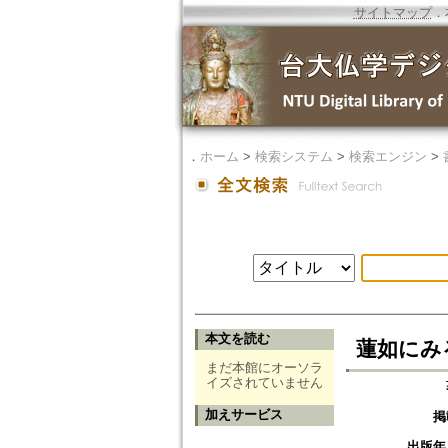
サイトマップ
．
．
ホーム
>
検索システム
>
検索エンジン
>
本文を読む
蓮如にみ
まだ本館にオーソラ
イズされていません
加えサービス
掲
出版年