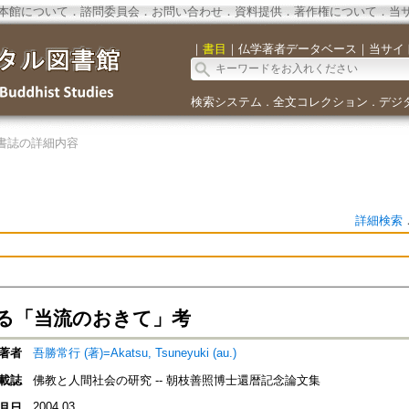
本館について
．
諮問委員会
．
お問い合わせ
．
資料提供
．
著作権について
．
当
｜
書目
｜
仏学著者データベース
｜
当サイ
検索システム
全文コレクション
デジ
．
．
書誌の詳細内容
詳細検索
る「当流のおきて」考
著者
吾勝常行 (著)=Akatsu, Tsuneyuki (au.)
載誌
佛教と人間社会の研究 -- 朝枝善照博士還暦記念論文集
2004.03
月日