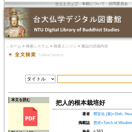
サイトマップ
．
本館について
．
諮問委員会
．
．
ホーム
>
検索システム
>
検索エンジン
>
書誌の詳細内容
本文を読む
把人的根本栽培好
著者
釋宣化 (著)=Shih, Hsuan
掲載誌
慧炬=Torch of Wisdom
n.563
巻号