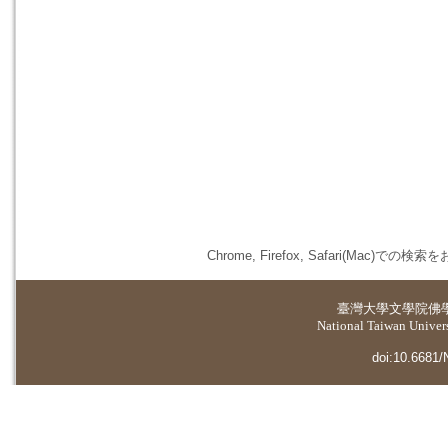
Chrome, Firefox, Safari(
臺灣大學
文學院佛
National Taiwan Universi
doi:10.6681