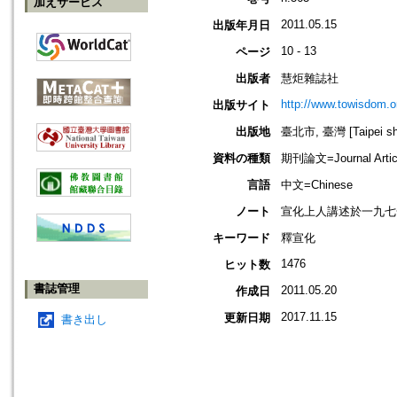
加えサービス
2011.05.15
出版年月日
10 - 13
ページ
出版者
慧炬雜誌社
http://www.towisdom.o
出版サイト
出版地
臺北市, 臺灣 [Taipei shi
資料の種類
期刊論文=Journal Artic
言語
中文=Chinese
ノート
宣化上人講述於一九七一年，本
キーワード
釋宣化
1476
ヒット数
書誌管理
2011.05.20
作成日
2017.11.15
更新日期
書き出し