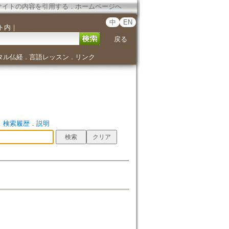
サイトの内容を引用する
．
ホームページへ
中
EN
ト内
｜
戻る
タル仏経
言語レッスン
リンク
．
．
．
検索履歴
．
説明