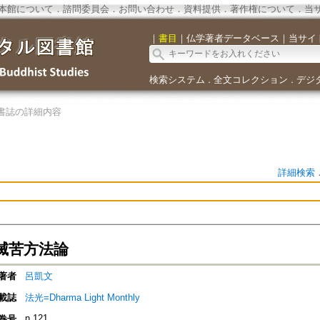
本館について
．
諮問委員会
．
お問い合わせ
．
資料提供
．
著作権について
．
当
｜
書目
｜
仏学著者データベース
｜
当サイ
検索システム
全文コレクション
デジ
．
．
書誌の詳細内容
詳細検索
滅苦方法論
著者
呂凱文
載誌
法光=Dharma Light Monthly
n.121
巻号