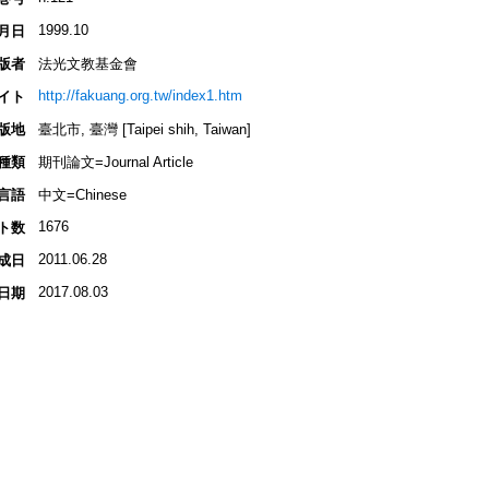
1999.10
月日
版者
法光文教基金會
http://fakuang.org.tw/index1.htm
イト
版地
臺北市, 臺灣 [Taipei shih, Taiwan]
種類
期刊論文=Journal Article
言語
中文=Chinese
1676
ト数
2011.06.28
成日
2017.08.03
日期