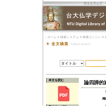
サイトマップ
．
．
ホーム
>
検索システム
>
検索エンジン
>
本文を読む
論四諦的
掲