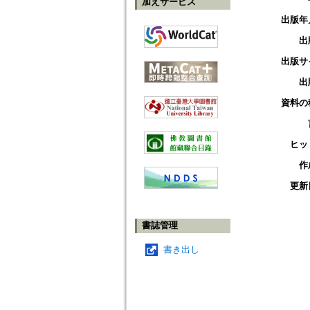
加えサービス
出版年
出
出版サ
出
資料の
ヒッ
作
更新
書誌管理
書き出し