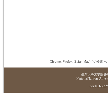
Chrome, Firefox, Safari(
臺灣大學
文學院佛
National Taiwan Universi
doi:10.6681