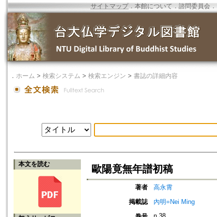
サイトマップ
．
本館について
．
諮問委員会
．
．
ホーム
>
検索システム
>
検索エンジン
>
書誌の詳細内容
本文を読む
歐陽竟無年譜初稿
著者
高永霄
掲載誌
內明=Nei Ming
n.38
巻号