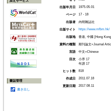
加えサービス
1975.05.01
出版年月日
17 - 18
ページ
出版者
內明雜誌社
https://www.mfbm.hk/
出版サイト
出版地
香港, 中國 [Hong Kong,
資料の種類
期刊論文=Journal Artic
言語
中文=Chinese
目次
小序 17
年譜 17
818
ヒット数
2011.07.18
作成日
書誌管理
2017.08.11
更新日期
書き出し