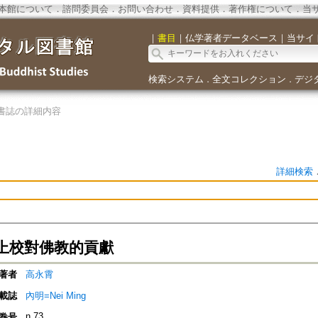
本館について
．
諮問委員会
．
お問い合わせ
．
資料提供
．
著作権について
．
当
｜
書目
｜
仏学著者データベース
｜
当サイ
検索システム
全文コレクション
デジ
．
．
書誌の詳細内容
詳細検索
上校對佛教的貢獻
著者
高永霄
載誌
內明=Nei Ming
n.73
巻号