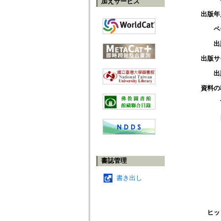
加えサービス
出版年
ペ
出
出版サ
出
資料の
書誌管理
書き出し
ヒッ