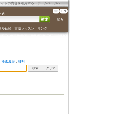
サイトの内容を引用する
．
ホームページへ
中
EN
ト内
｜
戻る
タル仏経
言語レッスン
リンク
．
．
．
検索履歴
．
説明