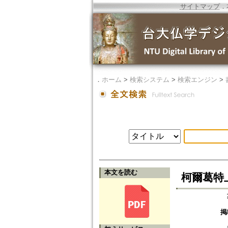
サイトマップ
．
．
ホーム
>
検索システム
>
検索エンジン
>
本文を読む
柯爾葛特
掲