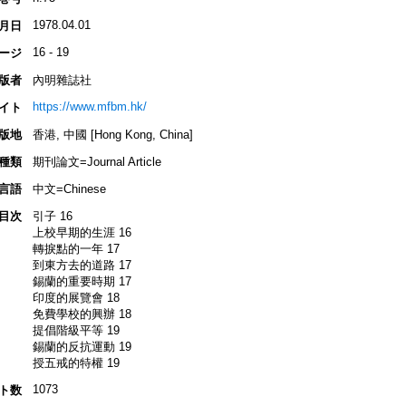
1978.04.01
月日
16 - 19
ージ
版者
內明雜誌社
https://www.mfbm.hk/
イト
版地
香港, 中國 [Hong Kong, China]
種類
期刊論文=Journal Article
言語
中文=Chinese
目次
引子 16
上校早期的生涯 16
轉捩點的一年 17
到東方去的道路 17
錫蘭的重要時期 17
印度的展覽會 18
免費學校的興辦 18
提倡階級平等 19
錫蘭的反抗運動 19
授五戒的特權 19
1073
ト数