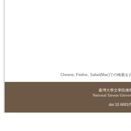
Chrome, Firefox, Safari(
臺灣大學
文學院佛
National Taiwan Universi
doi:10.6681