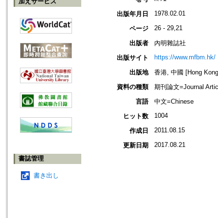
加えサービス
1978.02.01
出版年月日
26 - 29,21
ページ
出版者
內明雜誌社
https://www.mfbm.hk/
出版サイト
出版地
香港, 中國 [Hong Kong,
資料の種類
期刊論文=Journal Artic
言語
中文=Chinese
1004
ヒット数
2011.08.15
作成日
2017.08.21
更新日期
書誌管理
書き出し