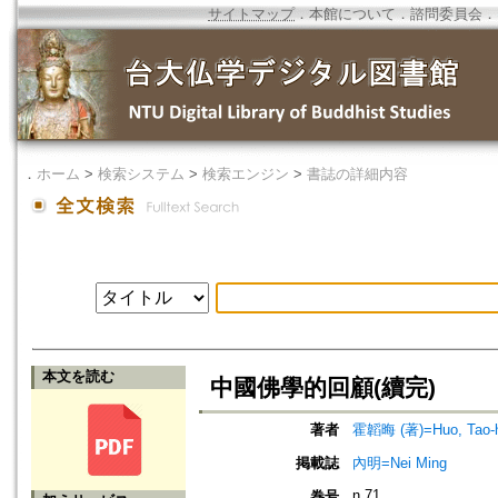
サイトマップ
．
本館について
．
諮問委員会
．
．
ホーム
>
検索システム
>
検索エンジン
>
書誌の詳細内容
本文を読む
中國佛學的回顧(續完)
著者
霍韜晦 (著)=Huo, Tao-hu
掲載誌
內明=Nei Ming
n.71
巻号