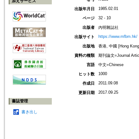
加えサービス
1985.02.01
出版年月日
32 - 10
ページ
出版者
內明雜誌社
https://www.mfbm.hk/
出版サイト
出版地
香港, 中國 [Hong Kong,
資料の種類
期刊論文=Journal Artic
言語
中文=Chinese
1000
ヒット数
2011.09.08
作成日
2017.09.25
更新日期
書誌管理
書き出し