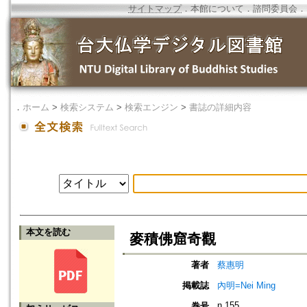
サイトマップ
．
本館について
．
諮問委員会
．
．
ホーム
>
検索システム
>
検索エンジン
>
書誌の詳細内容
本文を読む
麥積佛窟奇觀
著者
蔡惠明
掲載誌
內明=Nei Ming
n.155
巻号