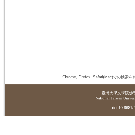
Chrome, Firefox, Safari(
臺灣大學
文學院佛
National Taiwan Universi
doi:10.6681