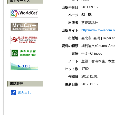
加えサービス
2011.09.15
出版年月日
53 - 58
ページ
出版者
慧炬雜誌社
http://www.towisdom.o
出版サイト
出版地
臺北市, 臺灣 [Taipei shi
資料の種類
期刊論文=Journal Artic
言語
中文=Chinese
ノート
主題：智海珠璣。本文
1760
ヒット数
2012.11.01
作成日
書誌管理
2017.11.15
更新日期
書き出し