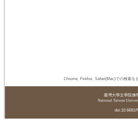
Chrome, Firefox, Safari(
臺灣大學
文學院佛
National Taiwan Universi
doi:10.6681