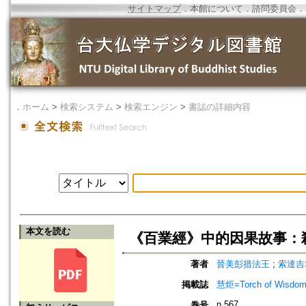
サイトマップ
．
本館について
．
諮問委員会
．
．
ホーム
>
検索システム
>
検索エンジン
>
書誌の詳細内容
本文を読む
《百業經》中的因果故事：
著者
晉美彭措法王
;
索達吉
掲載誌
慧炬=Torch of Wisdom
n.567
巻号