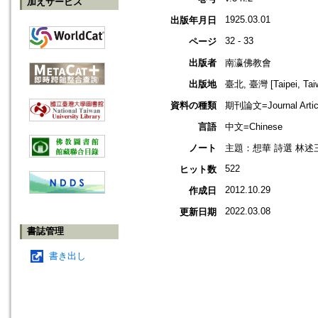
加えサービス
1925.03.01
出版年月日
32 - 33
ページ
出版者
南瀛佛教會
出版地
臺北, 臺灣 [Taipei, Tai
資料の種類
期刊論文=Journal Artic
言語
中文=Chinese
ノート
主題：想華 詩選 林述
522
ヒット数
2012.10.29
作成日
2022.03.08
更新日期
書誌管理
書き出し