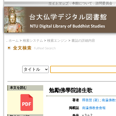
サイトマップ
．
本館について
．
諮問委員会
．
．
ホーム
>
検索システム
>
検索エンジン
>
書誌の詳細内容
本文を読む
勉勵佛學院諸生歌
著者
釋善慧 (著)
;
南瀛佛教會 (編
掲載誌
南瀛佛教會會報
v.3 n.2
巻号