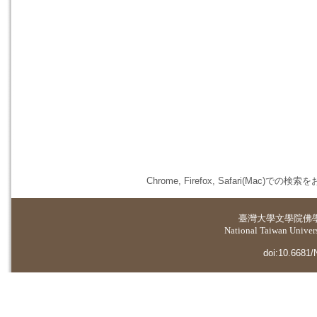
Chrome, Firefox, Safari(
臺灣大學
文學院佛
National Taiwan Universi
doi:10.6681