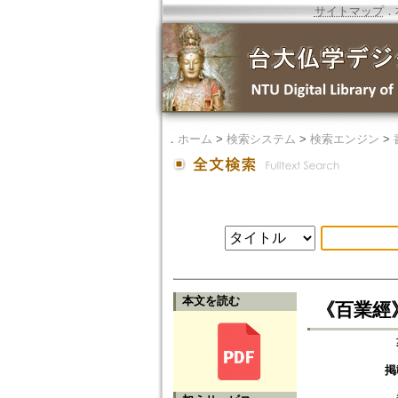
サイトマップ
．
．
ホーム
>
検索システム
>
検索エンジン
>
本文を読む
《百業經
掲