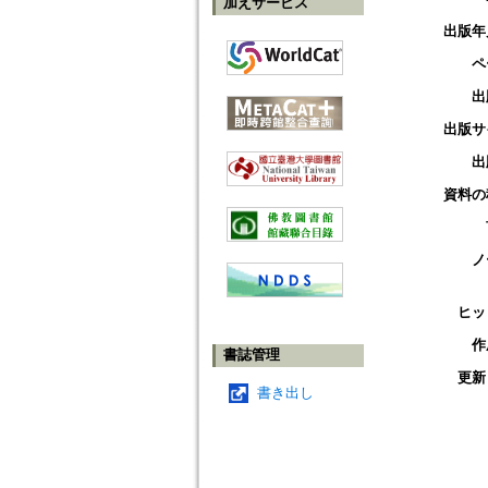
加えサービス
出版年
ペ
出
出版サ
出
資料の
ノ
ヒッ
作
書誌管理
更新
書き出し