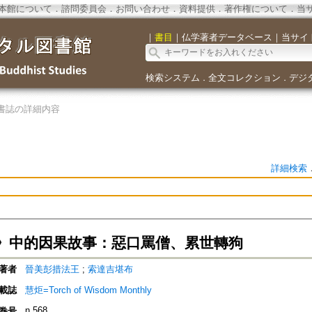
本館について
．
諮問委員会
．
お問い合わせ
．
資料提供
．
著作権について
．
当
｜
書目
｜
仏学著者データベース
｜
当サイ
検索システム
全文コレクション
デジ
．
．
書誌の詳細内容
詳細検索
》中的因果故事：惡口罵僧、累世轉狗
著者
晉美彭措法王
;
索達吉堪布
載誌
慧炬=Torch of Wisdom Monthly
n.568
巻号