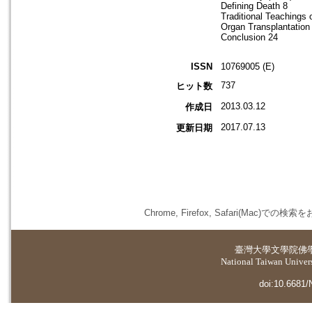
Defining Death 8
Traditional Teachings 
Organ Transplantation
Conclusion 24
ISSN
10769005 (E)
737
ヒット数
2013.03.12
作成日
2017.07.13
更新日期
Chrome, Firefox, Safari(
臺灣大學
文學院佛
National Taiwan Universi
doi:10.6681