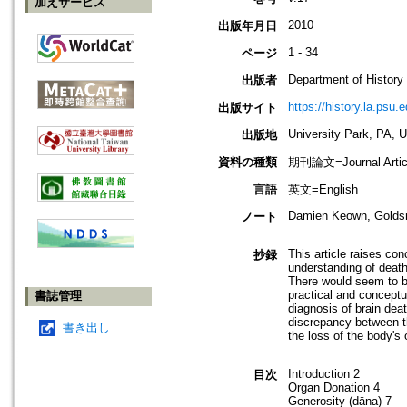
加えサービス
2010
出版年月日
1 - 34
ページ
Department of History
出版者
https://history.la.psu.e
出版サイト
University Park, PA, 
出版地
資料の種類
期刊論文=Journal Artic
言語
英文=English
Damien Keown, Goldsm
ノート
This article raises co
抄録
understanding of death
There would seem to b
practical and conceptu
書誌管理
diagnosis of brain deat
discrepancy between th
書き出し
the loss of the body's 
Introduction 2
目次
Organ Donation 4
Generosity (dāna) 7