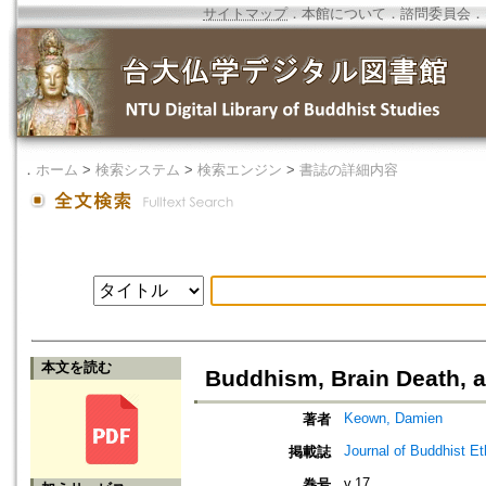
サイトマップ
．
本館について
．
諮問委員会
．
．
ホーム
>
検索システム
>
検索エンジン
>
書誌の詳細内容
本文を読む
Buddhism, Brain Death, a
Keown, Damien
著者
Journal of Buddhist Et
掲載誌
v.17
巻号