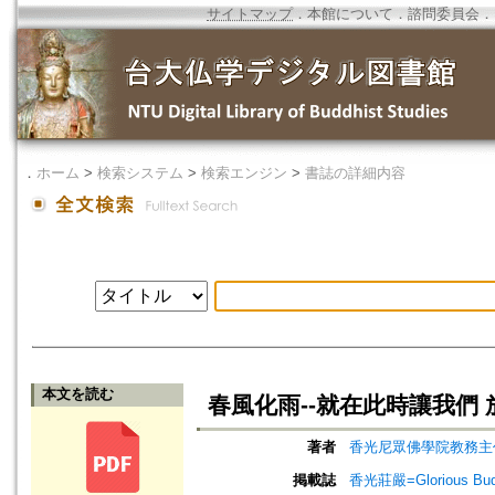
サイトマップ
．
本館について
．
諮問委員会
．
．
ホーム
>
検索システム
>
検索エンジン
>
書誌の詳細内容
本文を読む
春風化雨--就在此時讓我們
著者
香光尼眾佛學院教務主
掲載誌
香光莊嚴=Glorious Bud