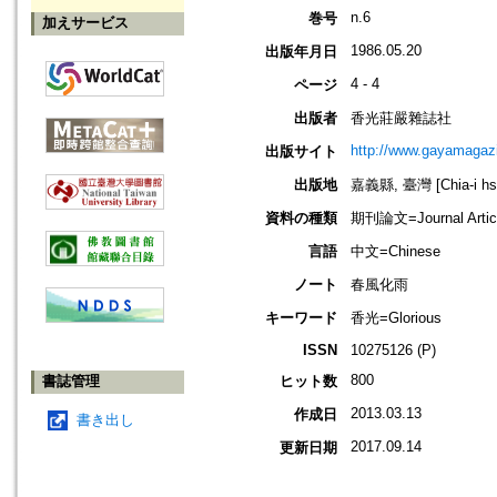
n.6
巻号
加えサービス
1986.05.20
出版年月日
4 - 4
ページ
出版者
香光莊嚴雜誌社
http://www.gayamagazi
出版サイト
出版地
嘉義縣, 臺灣 [Chia-i hsi
資料の種類
期刊論文=Journal Artic
言語
中文=Chinese
ノート
春風化雨
キーワード
香光=Glorious
ISSN
10275126 (P)
800
書誌管理
ヒット数
2013.03.13
作成日
書き出し
2017.09.14
更新日期