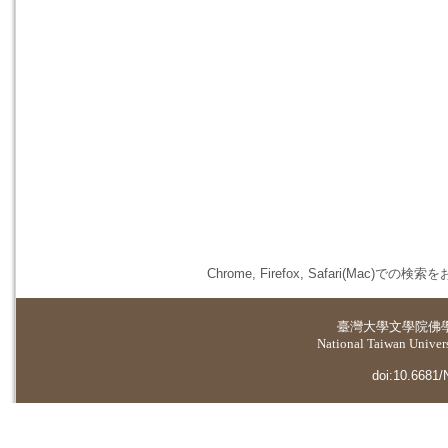
Chrome, Firefox, Safari(
臺灣大學
文學院佛
National Taiwan Universi
doi:10.6681