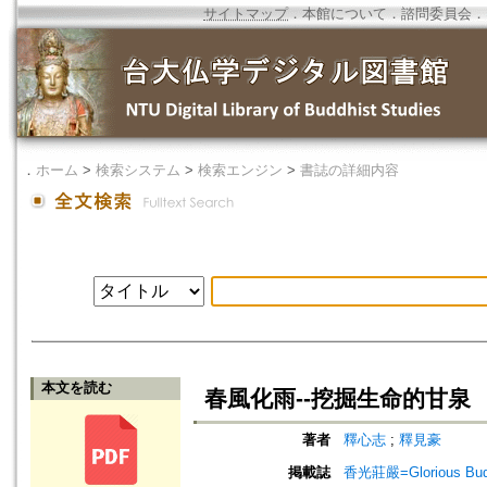
サイトマップ
．
本館について
．
諮問委員会
．
．
ホーム
>
検索システム
>
検索エンジン
>
書誌の詳細内容
本文を読む
春風化雨--挖掘生命的甘泉
著者
釋心志
;
釋見豪
掲載誌
香光莊嚴=Glorious Bud