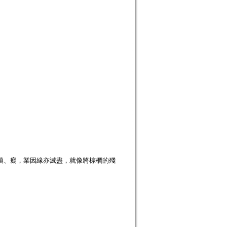
瞋、癡，業因緣亦滅盡，就像將棕櫚的殘