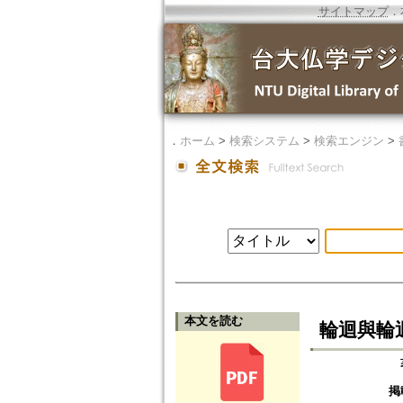
サイトマップ
．
．
ホーム
>
検索システム
>
検索エンジン
>
本文を読む
輪迴與輪
掲