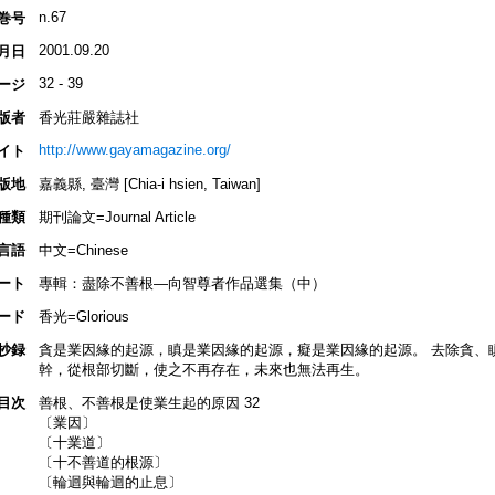
n.67
巻号
2001.09.20
月日
32 - 39
ージ
版者
香光莊嚴雜誌社
http://www.gayamagazine.org/
イト
版地
嘉義縣, 臺灣 [Chia-i hsien, Taiwan]
種類
期刊論文=Journal Article
言語
中文=Chinese
ート
專輯：盡除不善根—向智尊者作品選集（中）
ード
香光=Glorious
抄録
貪是業因緣的起源，瞋是業因緣的起源，癡是業因緣的起源。 去除貪、
幹，從根部切斷，使之不再存在，未來也無法再生。
目次
善根、不善根是使業生起的原因 32
〔業因〕
〔十業道〕
〔十不善道的根源〕
〔輪迴與輪迴的止息〕