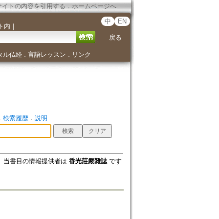
サイトの内容を引用する
．
ホームページへ
中
EN
ト内
｜
戻る
タル仏経
言語レッスン
リンク
．
．
．
検索履歴
．
説明
当書目の情報提供者は
香光莊嚴雜誌
です