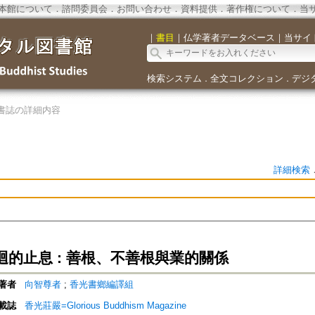
本館について
．
諮問委員会
．
お問い合わせ
．
資料提供
．
著作権について
．
当
｜
書目
｜
仏学著者データベース
｜
当サイ
検索システム
全文コレクション
デジ
．
．
書誌の詳細内容
詳細検索
迴的止息 : 善根、不善根與業的關係
著者
向智尊者
;
香光書鄉編譯組
載誌
香光莊嚴=Glorious Buddhism Magazine