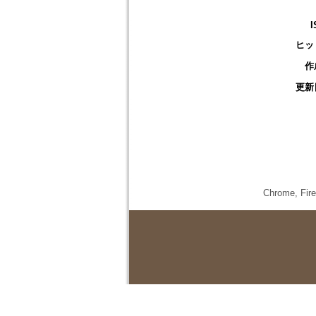
I
ヒッ
作
更新
Chrome,