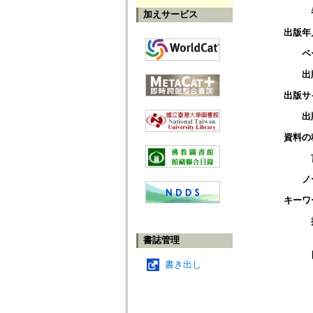
加えサービス
出版年
ペ
出
出版サ
出
資料の
ノ
キーワ
書誌管理
書き出し