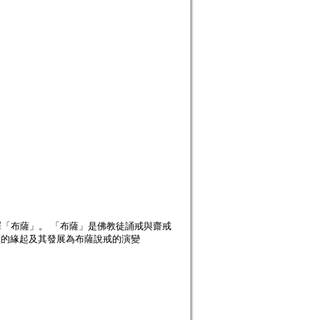
-ba，中譯「布薩」。 「布薩」是佛教徒誦戒與齋戒
布薩的緣起及其發展為布薩說戒的演變