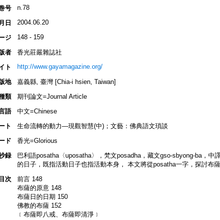
n.78
巻号
2004.06.20
月日
148 - 159
ージ
版者
香光莊嚴雜誌社
http://www.gayamagazine.org/
イト
版地
嘉義縣, 臺灣 [Chia-i hsien, Taiwan]
種類
期刊論文=Journal Article
言語
中文=Chinese
ート
生命流轉的動力—現觀智慧(中)；文藝：佛典語文瑣談
ード
香光=Glorious
抄録
巴利語posatha〈uposatha〉，梵文posadha，藏文gso-sbyong
的日子，既指活動日子也指活動本身， 本文將從posatha一字，探討
目次
前言 148
布薩的原意 148
布薩日的日期 150
佛教的布薩 152
﹝布薩即八戒、布薩即清淨﹞