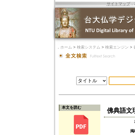
サイトマップ
．
．
ホーム
>
検索システム
>
検索エンジン
>
本文を読む
佛典語文瑣談
掲