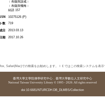
﹝布薩與說戒﹞
﹝布薩與懺悔﹞
結語 157
SSN
10275126 (P)
719
ト数
2013.03.13
成日
2017.10.26
日期
 Firefox, Safari(Mac)での検索をお勧めします。ＩＥではこの検索システムを
臺灣大學
文學院佛學研究中心
．
臺灣大學數位人文研究中心
National Taiwan University Library © 1995 - 2026. All rights reserved
doi:10.6681/NTURCDH.DB_DLMBS/Collection