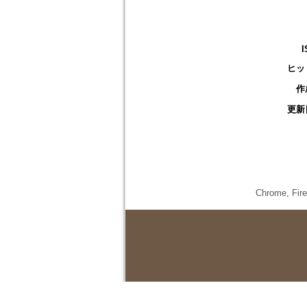
I
ヒッ
作
更新
Chrome,