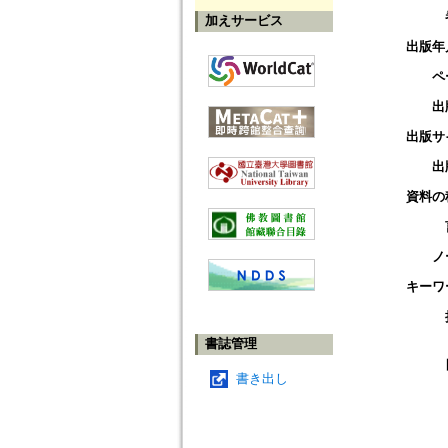
加えサービス
出版年
ペ
出
出版サ
出
資料の
ノ
キーワ
書誌管理
書き出し