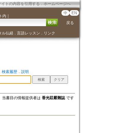
サイトの内容を引用する
．
ホームページへ
中
EN
ト内
｜
戻る
タル仏経
言語レッスン
リンク
．
．
．
検索履歴
．
説明
当書目の情報提供者は
香光莊嚴雜誌
です