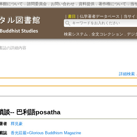
本館について
．
諮問委員会
．
お問い合わせ
．
資料提供
．
著作権について
．
当
｜
書目
｜
仏学著者データベース
｜
当サイ
検索システム
全文コレクション
デジ
．
．
書誌の詳細内容
詳細検索
-- 巴利語posatha
著者
釋見豪
載誌
香光莊嚴=Glorious Buddhism Magazine