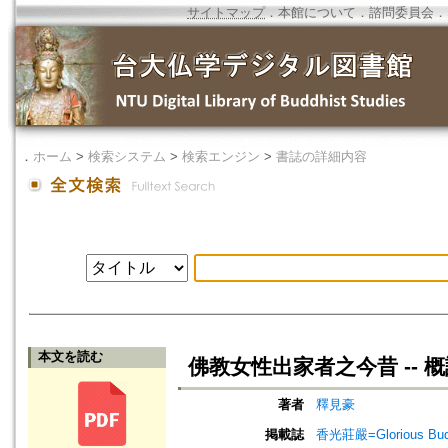
サイトマップ
．
本館について
．
諮問委員会
．
．
ホーム
>
検索システム
>
検索エンジン
>
書誌の詳細内容
本文を読む
佛教女性出家者之今昔 --
著者
釋見豪
掲載誌
香光莊嚴=Glorious Bud