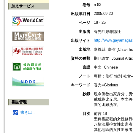
n.83
巻号
加えサービス
2005.09.20
出版年月日
18 - 25
ページ
出版者
香光莊嚴雜誌社
http://www.gayamagazi
出版サイト
出版地
嘉義縣, 臺灣 [Chia-i hsi
資料の種類
期刊論文=Journal Artic
言語
中文=Chinese
ノート
專輯：修行 性別 社
キーワード
香光=Glorious
抄録
現今佛教出家身分，男
戒成為比丘尼。本文將
書誌管理
團的困難所在。
書き出し
目次
前言 18
聖典裡記載的女性修行者
八敬法壓抑女性出家者？
其他地區的女性出家者 