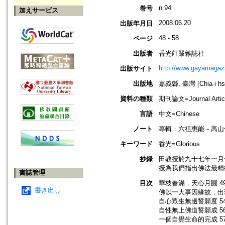
n.94
巻号
加えサービス
2008.06.20
出版年月日
48 - 58
ページ
出版者
香光莊嚴雜誌社
http://www.gayamagazi
出版サイト
出版地
嘉義縣, 臺灣 [Chia-i hsi
資料の種類
期刊論文=Journal Artic
言語
中文=Chinese
ノート
專輯：六祖惠能－高山
キーワード
香光=Glorious
抄録
田教授於九十七年一月
授為我們指出佛法最精
書誌管理
目次
華枝春滿，天心月圓 4
書き出し
佛以一大事因緣故，出現
自心眾生無邊誓願度 5
自性無上佛道誓願成 5
一個自覺生命的完成 5