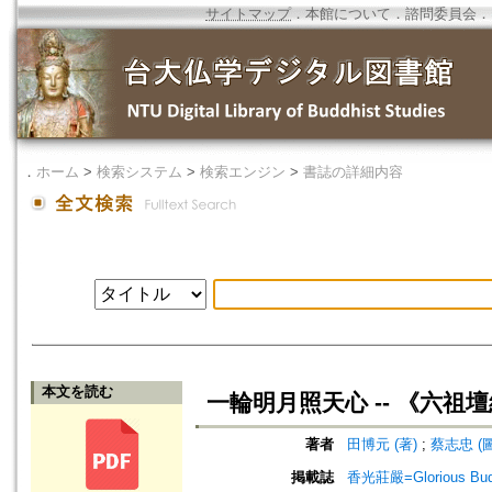
サイトマップ
．
本館について
．
諮問委員会
．
．
ホーム
>
検索システム
>
検索エンジン
>
書誌の詳細内容
本文を読む
一輪明月照天心 -- 《六祖
著者
田博元 (著)
;
蔡志忠 (圖
掲載誌
香光莊嚴=Glorious Bud