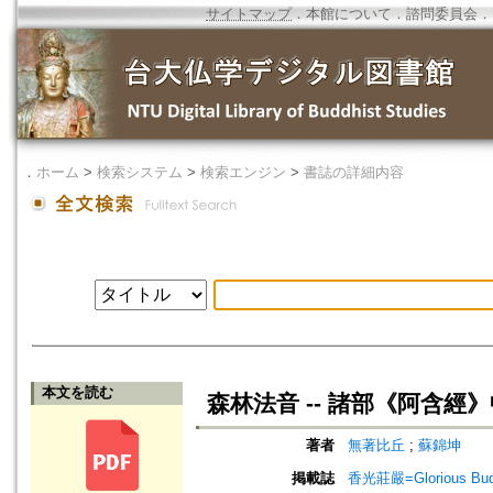
サイトマップ
．
本館について
．
諮問委員会
．
．
ホーム
>
検索システム
>
検索エンジン
>
書誌の詳細内容
本文を読む
森林法音 -- 諸部《阿含經
著者
無著比丘
;
蘇錦坤
掲載誌
香光莊嚴=Glorious Bud