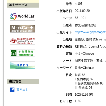
n.106
巻号
加えサービス
2011.09.20
出版年月日
88 - 101
ページ
出版者
香光莊嚴雜誌社
http://www.gayamagazi
出版サイト
出版地
嘉義縣, 臺灣 [Chia-i hsi
資料の種類
期刊論文=Journal Artic
言語
中文=Chinese
ノート
減害生活了沒－五戒，
キーワード
香光=Glorious
目次
前言 88
I.受的本質 89
書誌管理
II.受與業報的關係 95
III.受念處 96
書き出し
ISSN
10275126 (P)
1159
ヒット数