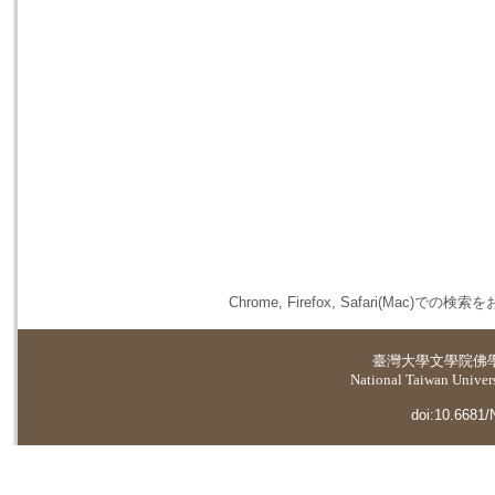
Chrome, Firefox, Safari(
臺灣大學
文學院佛
National Taiwan Universi
doi:10.6681