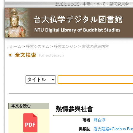
サイトマップ
．
本館について
．
諮問委員会
．
．
ホーム
>
検索システム
>
検索エンジン
>
書誌の詳細内容
本文を読む
熱情參與社會
著者
釋自淳
掲載誌
香光莊嚴=Glorious Bud