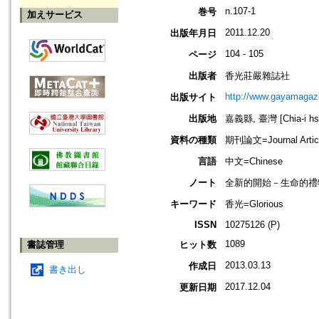
n.107-1
巻号
加えサービス
2011.12.20
出版年月日
104 - 105
ページ
出版者
香光莊嚴雜誌社
http://www.gayamagazi
出版サイト
出版地
嘉義縣, 臺灣 [Chia-i hsi
資料の種類
期刊論文=Journal Artic
言語
中文=Chinese
ノート
全新的開始－生命的禮
キーワード
香光=Glorious
ISSN
10275126 (P)
1089
書誌管理
ヒット数
2013.03.13
作成日
書き出し
2017.12.04
更新日期