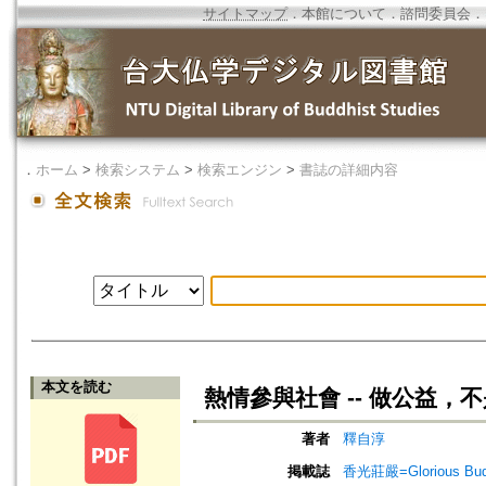
サイトマップ
．
本館について
．
諮問委員会
．
．
ホーム
>
検索システム
>
検索エンジン
>
書誌の詳細内容
本文を読む
熱情參與社會 -- 做公益，
著者
釋自淳
掲載誌
香光莊嚴=Glorious Bud