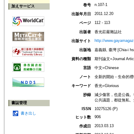
n.107-1
巻号
加えサービス
2011.12.20
出版年月日
112 - 113
ページ
出版者
香光莊嚴雜誌社
http://www.gayamagazi
出版サイト
出版地
嘉義縣, 臺灣 [Chia-i hsi
資料の種類
期刊論文=Journal Artic
言語
中文=Chinese
ノート
全新的開始－生命的禮
キーワード
香光=Glorious
抄録
減少傷害，也是公義。
公共議題，都從無私、
書誌管理
ISSN
10275126 (P)
書き出し
906
ヒット数
2013.03.13
作成日